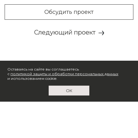
Обсудить проект
Следующий проект
Оставаясь на сайте вы соглашаетесь
с
политикой защиты и обработки персональных данных
и использованием cookie.
ОК
© 2026 X2 Digital
ООО «Сайтенбург», ИНН 6686104724
Политика обработки персональных данных
Согласие на обработку персональных данных