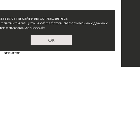
таваясь на сайте вы соглашаетесь
политикой защиты и обработки персональных данных
использованием cookie.
ОК
Входим в ассоциацию
российских digital
агентств
ры и