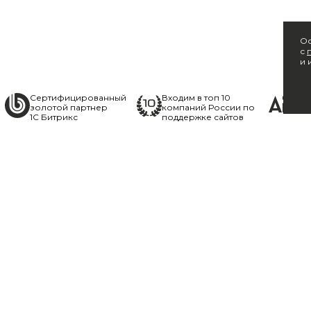
Ос
с
и 
Сертифицированный
Входим в топ 10
золотой партнер
компаний России по
1С Битрикс
поддержке сайтов
ы, калькулято