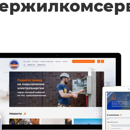
вержилкомсер