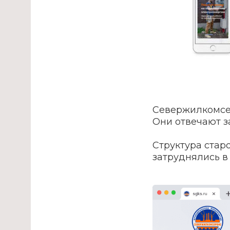
Севержилкомсер
Они отвечают за
Структура стар
затруднялись в