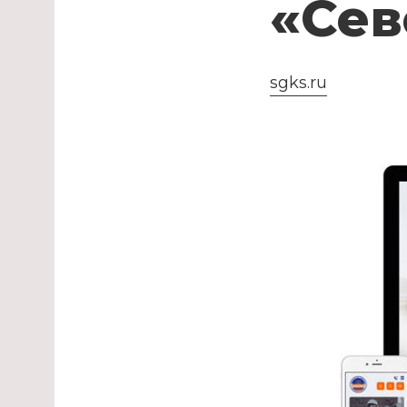
«Се
sgks.ru