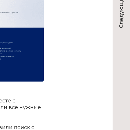
Следующий проект
есте с
ли все нужные
или поиск с