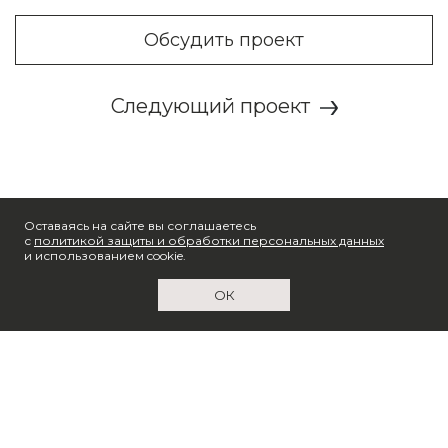
Обсудить проект
Следующий проект
Оставаясь на сайте вы соглашаетесь
с
политикой защиты и обработки персональных данных
и использованием cookie.
ОК
© 2026 X2 Digital
ООО «Сайтенбург», ИНН 6686104724
Политика обработки персональных данных
Согласие на обработку персональных данных